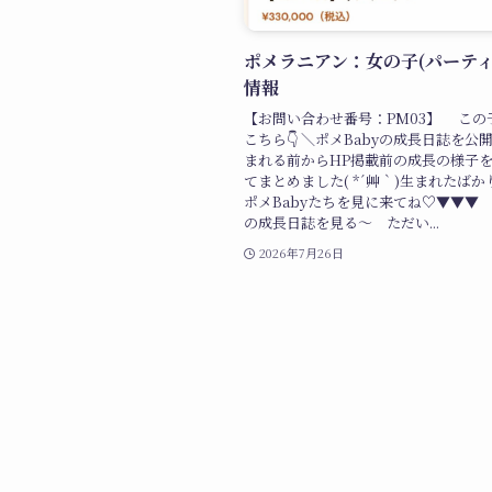
ポメラニアン：女の子(パーティ
情報
【お問い合わせ番号：PM03】 この
こちら👇 ＼ポメBabyの成長日誌を公
まれる前からHP掲載前の成長の様子
てまとめました( *´艸｀)生まれたば
ポメBabyたちを見に来てね♡▼▼▼ 
の成長日誌を見る～ ただい...
2026年7月26日