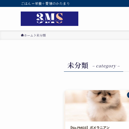
ごはん＝栄養＋愛情のかたまり
ホーム
未分類
未分類
– category –