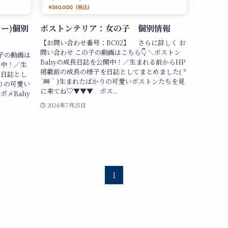
ー)個別
ボストンテリア：女の子 個別情報
【お問い合わせ番号：BC02】 さらに詳しく お
問い合わせ この子の動画はこちら👇 ＼ボストン
子の動画は
Babyの成長日誌を公開中！／生まれる前からHP
開中！／生
掲載前の成長の様子を日誌としてまとめました( *
を日誌とし
´艸｀)生まれたばかりの可愛いボストンたちを見
かりの可愛い
に来てね♡▼▼▼ ボス...
ポメBaby
2026年7月25日
1